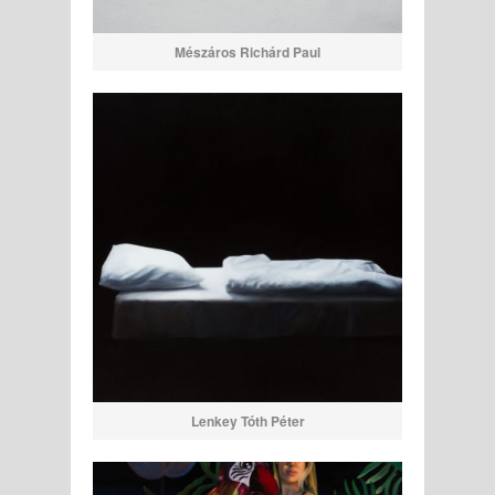
Mészáros Richárd Paul
Lenkey Tóth Péter