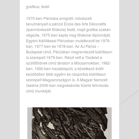
grafikus, festő
1970-ben Párizsba emigrált, művészeti
tanulmányait a párizsi École des Arts Décoratifs
(iparművészeti főiskola) festő, majd grafika szakán
végezte, 1975-ben kapta meg főiskolai diplomáját.
Egyéni kiállítással Párizsban mutatkozott be 1976-
ban, 1977-ben és 1978-ban. Az AJ Párizs –
Budapest című, Párizsban megrendezett kiállításon
is szerepelt 1979-ben. Részt vett a Tisztelet a
szülőföldnek című tárlaton a Műcsarnokban, 1982-
ben. 1990-ben hazatelepült, a következő évtől
kezdődően több egyéni és csoportos kiállításon
szerepelt Magyarországon is. A Magyar Nemzeti
Galéria 2006-ban megvásárolta Szelíd felindulás
című munkáját.