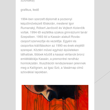
Szlovákia
)
grafikus, festő
1994-ben szerzett diplomát a pozsonyi
képzőművészeti főiskolán, mesterei Igor
Rumanský, Róbert Jančovič és Vojtech Kolenčík
voltak. 1994-től esztétika szakos gimnáziumi tanár
Szepsiben. 1993-tól a Kassán alakult Rovás-
csoport szervezője és vezetője. Egyéni és
csoportos kiállításokon az 1990-es évek elejétől
szerepel. Köztéri művei egyházi épületeken
láthatóak, többek között a kassai vértanúk bronz
emléktáblája Kassán, a premontrei rendház
homlokzatán. Illusztrációi rendszeresen jelennek
meg a Kalligram, az Igaz Szó, a Vasárnap című
szlovákiai lapokban.