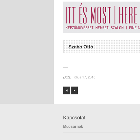
Szabó Ottó
július 17, 2015
Date:
Kapcsolat
Műcsarnok