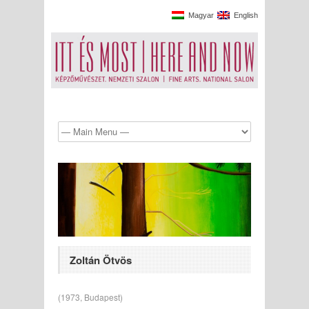
Magyar
English
Zoltán Ötvös
(1973, Budapest)