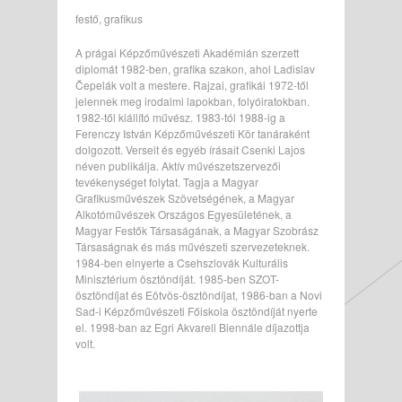
festő, grafikus
A prágai Képzőművészeti Akadémián szerzett
diplomát 1982-ben, grafika szakon, ahol Ladislav
Čepelák volt a mestere. Rajzai, grafikái 1972-től
jelennek meg irodalmi lapokban, folyóiratokban.
1982-től kiállító művész. 1983-tól 1988-ig a
Ferenczy István Képzőművészeti Kör tanáraként
dolgozott. Verseit és egyéb írásait Csenki Lajos
néven publikálja. Aktív művészetszervezői
tevékenységet folytat. Tagja a Magyar
Grafikusművészek Szövetségének, a Magyar
Alkotóművészek Országos Egyesületének, a
Magyar Festők Társaságának, a Magyar Szobrász
Társaságnak és más művészeti szervezeteknek.
1984-ben elnyerte a Csehszlovák Kulturális
Minisztérium ösztöndíját. 1985-ben SZOT-
ösztöndíjat és Eötvös-ösztöndíjat, 1986-ban a Novi
Sad-i Képzőművészeti Főiskola ösztöndíját nyerte
el. 1998-ban az Egri Akvarell Biennále díjazottja
volt.