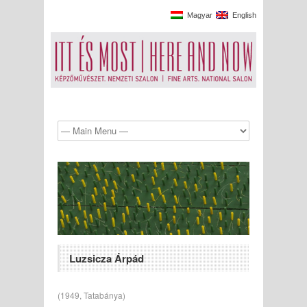
Magyar
English
Luzsicza Árpád
(1949, Tatabánya)