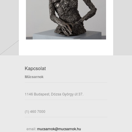
Kapcsolat
Műcsarnok
1146 Budapest, Dózsa György út 37.
(1) 460 7000
email:
mucsarnok@mucsarnok.hu