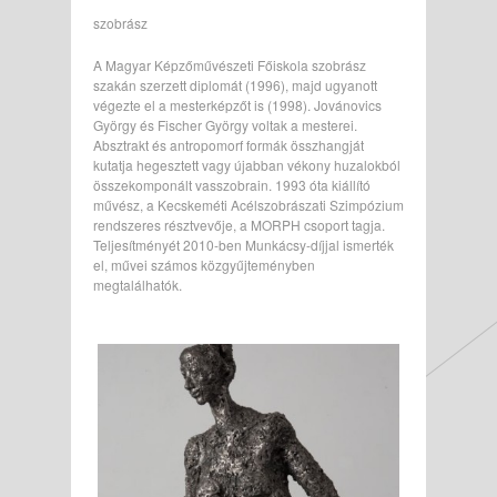
szobrász
A Magyar Képzőművészeti Főiskola szobrász
szakán szerzett diplomát (1996), majd ugyanott
végezte el a mesterképzőt is (1998). Jovánovics
György és Fischer György voltak a mesterei.
Absztrakt és antropomorf formák összhangját
kutatja hegesztett vagy újabban vékony huzalokból
összekomponált vasszobrain. 1993 óta kiállító
művész, a Kecskeméti Acélszobrászati Szimpózium
rendszeres résztvevője, a MORPH csoport tagja.
Teljesítményét 2010-ben Munkácsy-díjjal ismerték
el, művei számos közgyűjteményben
megtalálhatók.