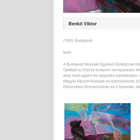
Benkő Viktor
(1950, Budapest)
festő
A Budapesti Műszaki Egyetem Építészmérnöki 
Grafikáit az Élet és Irodalom rendszeresen
vesz részt egyéni és csoportos kiállításoko
Magyar Képzőművészek és Iparművészek Szöv
Református Gimnáziumban és a Sylvester Já