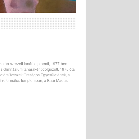
lán szerzett tanári diplomát, 1977-ben.
us Gimnázium tanáraként dolgozott. 1975 óta
Alkotóművészek Országos Egyesületének, a
i református templomban, a Baár-Madas