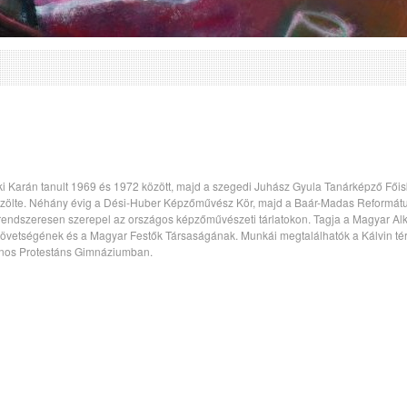
Karán tanult 1969 és 1972 között, majd a szegedi Juhász Gyula Tanárképző Főisko
 közölte. Néhány évig a Dési-Huber Képzőművész Kör, majd a Baár-Madas Reformát
n, rendszeresen szerepel az országos képzőművészeti tárlatokon. Tagja a Magyar 
etségének és a Magyar Festők Társaságának. Munkái megtalálhatók a Kálvin tér
nos Protestáns Gimnáziumban.