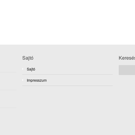
Sajtó
Keresé
Sajtó
Impresszum